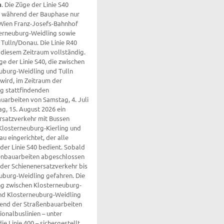
ie S40
 während der Bauphase nur
Wien Franz-Josefs-Bahnhof
erneuburg-Weidling sowie
 Tulln/Donau. Die Linie R40
n diesem Zeitraum vollständig.
ge der Linie S40, die zwischen
uburg-Weidling und Tulln
 wird, im Zeitraum der
ig stattfindenden
uarbeiten von Samstag, 4. Juli
ag, 15. August 2026 ein
rsatzverkehr mit Bussen
Klosterneuburg-Kierling und
u eingerichtet, der alle
r Linie S40 bedient. Sobald
enbauarbeiten abgeschlossen
 der Schienenersatzverkehr bis
uburg-Weidling gefahren. Die
g zwischen Klosterneuburg-
und Klosterneuburg-Weidling
end der Straßenbauarbeiten
ionalbuslinien – unter
e Linie 400 – sichergestellt.