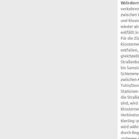
𝗪𝗼̈𝗿𝗱𝗲𝗿𝗻. Die Züge der Lin
verkehren
zwischen 
und Klost
wieder ab
entfällt i
Für die Zü
Klosterne
entfallen,
gleichzeit
Straßenba
bis Samst
Schienene
zwischen 
Tulln/Dona
Stationen de
die Straß
sind, wird
Klosterne
Verbindun
Kierling 
wird währ
durch Reg
anderem di