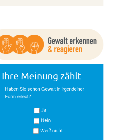
Ihre Meinung zählt
Haben Sie schon Gewalt in irgendeiner
Form erlebt?
Ja
Nein
Weiß nicht