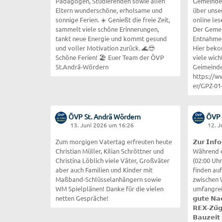
Pädagogen, Studierenden sowie allen
Gemeindek
Eltern wunderschöne, erholsame und
über unse
sonnige Ferien. ☀️ Genießt die freie Zeit,
online les
sammelt viele schöne Erinnerungen,
Der Gemein
tankt neue Energie und kommt gesund
Entnahme 
und voller Motivation zurück. 🌊😎
Hier beko
Schöne Ferien! 🏖️ Euer Team der ÖVP
viele wic
St.Andrä-Wördern
Geimeinde
https://
er/GPZ-01
ÖVP St. Andrä Wördern
ÖVP 
13. Juni 2026 um 16:26
12. 
Zum morgigen Vatertag erfreuten heute
𝗭𝘂𝗿 𝗜𝗻𝗳
Christian Müller, Kilian Schröttner und
Während d
Christina Löblich viele Väter, Großväter
(02:00 Uhr
aber auch Familien und Kinder mit
finden au
Maßband-Schlüsselanhängern sowie
zwischen 
WM Spielplänen! Danke für die vielen
umfangreic
netten Gespräche!
𝗴𝘂𝘁𝗲 𝗡𝗮
𝗥𝗘𝗫-𝗭𝘂̈𝗴
𝗕𝗮𝘂𝘇𝗲𝗶𝘁 