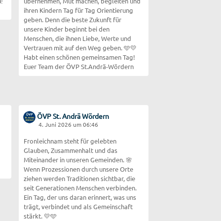
übernehmen, Mut machen, begleiten und
ihren Kindern Tag für Tag Orientierung
geben. Denn die beste Zukunft für
unsere Kinder beginnt bei den
Menschen, die ihnen Liebe, Werte und
Vertrauen mit auf den Weg geben. 🩵💛
Habt einen schönen gemeinsamen Tag!
Euer Team der ÖVP St.Andrä-Wördern
ÖVP St. Andrä Wördern
4. Juni 2026 um 06:46
Fronleichnam steht für gelebten
Glauben, Zusammenhalt und das
Miteinander in unseren Gemeinden. 🌸
Wenn Prozessionen durch unsere Orte
ziehen werden Traditionen sichtbar, die
seit Generationen Menschen verbinden.
Ein Tag, der uns daran erinnert, was uns
trägt, verbindet und als Gemeinschaft
stärkt. 💛🩵