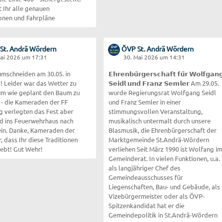
t Ihr alle genauen
onen und Fahrpläne
St. Andrä Wördern
ÖVP St. Andrä Wördern
Mai 2026 um 17:31
30. Mai 2026 um 14:31
schneiden am 30.05. in
𝗘𝗵𝗿𝗲𝗻𝗯𝘂̈𝗿𝗴𝗲𝗿𝘀𝗰𝗵𝗮𝗳𝘁 𝗳𝘂̈𝗿 𝗪𝗼𝗹𝗳𝗴𝗮𝗻
! Leider war das Wetter zu
𝗦𝗲𝗶𝗱𝗹 𝘂𝗻𝗱 𝗙𝗿𝗮𝗻𝘇 𝗦𝗲𝗺𝗹𝗲𝗿 Am 29.05.
 um wie geplant den Baum zu
wurde Regierungsrat Wolfgang Seidl
 - die Kameraden der FF
und Franz Semler in einer
g verlegten das Fest aber
stimmungsvollen Veranstaltung,
d ins Feuerwehrhaus nach
musikalisch untermalt durch unsere
ein. Danke, Kameraden der
Blasmusik, die Ehrenbürgerschaft der
 dass Ihr diese Traditionen
Marktgemeinde St.Andrä-Wördern
lebt! Gut Wehr!
verliehen Seit März 1990 ist Wolfang i
Gemeinderat. In vielen Funktionen, u.a.
als langjähriger Chef des
Gemeindeausschusses für
Liegenschaften, Bau- und Gebäude, als
Vizebürgermeister oder als ÖVP-
Spitzenkandidat hat er die
Gemeindepolitik in St.Andrä-Wördern