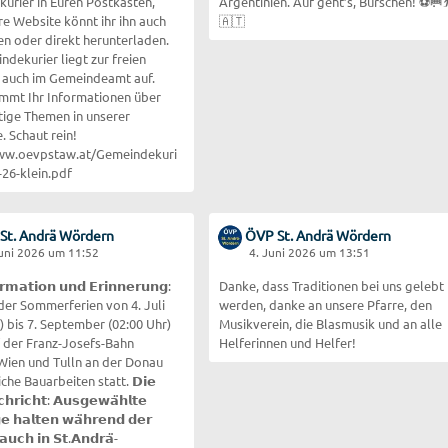
urier in Euren Postkästen,
Argentinien. Auf geht’s, Burschen! ⚽🥅⛹️
re Website könnt ihr ihn auch
🇦🇹
en oder direkt herunterladen.
dekurier liegt zur freien
auch im Gemeindeamt auf.
mmt Ihr Informationen über
htige Themen in unserer
. Schaut rein!
www.oevpstaw.at/Gemeindekuri
-26-klein.pdf
St. Andrä Wördern
ÖVP St. Andrä Wördern
Juni 2026 um 11:52
4. Juni 2026 um 13:51
𝗿𝗺𝗮𝘁𝗶𝗼𝗻 𝘂𝗻𝗱 𝗘𝗿𝗶𝗻𝗻𝗲𝗿𝘂𝗻𝗴:
Danke, dass Traditionen bei uns gelebt
er Sommerferien von 4. Juli
werden, danke an unsere Pfarre, den
) bis 7. September (02:00 Uhr)
Musikverein, die Blasmusik und an alle
f der Franz-Josefs-Bahn
Helferinnen und Helfer!
Wien und Tulln an der Donau
he Bauarbeiten statt. 𝗗𝗶𝗲
𝗵𝗿𝗶𝗰𝗵𝘁: 𝗔𝘂𝘀𝗴𝗲𝘄𝗮̈𝗵𝗹𝘁𝗲
𝗲 𝗵𝗮𝗹𝘁𝗲𝗻 𝘄𝗮̈𝗵𝗿𝗲𝗻𝗱 𝗱𝗲𝗿
𝗮𝘂𝗰𝗵 𝗶𝗻 𝗦𝘁.𝗔𝗻𝗱𝗿𝗮̈-