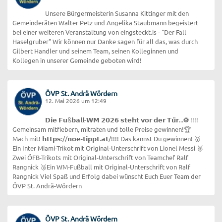
Unsere Bürgermeisterin Susanna Kittinger mit den
Gemeinderäten Walter Petz und Angelika Staubmann begeistert
bei einer weiteren Veranstaltung von eingsteckt.is - "Der Fall
Haselgruber" Wir können nur Danke sagen für all das, was durch
Gilbert Handler und seinem Team, seinen Kolleginnen und
Kollegen in unserer Gemeinde geboten wird!
ÖVP St. Andrä Wördern
12. Mai 2026 um 12:49
𝗗𝗶𝗲 𝗙𝘂ß𝗯𝗮𝗹𝗹-𝗪𝗠 𝟮𝟬𝟮𝟲 𝘀𝘁𝗲𝗵𝘁 𝘃𝗼𝗿 𝗱𝗲𝗿 𝗧𝘂̈𝗿...⚽ !!!!
Gemeinsam mitfiebern, mitraten und tolle Preise gewinnen!🏆
Mach mit! 𝗵𝘁𝘁𝗽𝘀://𝗻𝗼𝗲-𝘁𝗶𝗽𝗽𝘁.𝗮𝘁/!!!! Das kannst Du gewinnen! 🥇
Ein Inter Miami-Trikot mit Original-Unterschrift von Lionel Messi 🥈
Zwei ÖFB-Trikots mit Original-Unterschrift von Teamchef Ralf
Rangnick 🥉Ein WM-Fußball mit Original-Unterschrift von Ralf
Rangnick Viel Spaß und Erfolg dabei wünscht Euch Euer Team der
ÖVP St. Andrä-Wördern
ÖVP St. Andrä Wördern