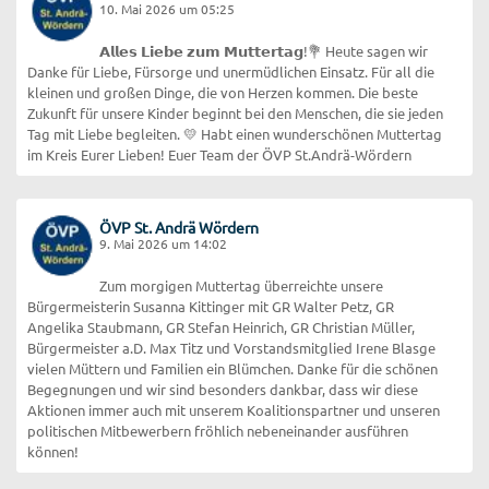
10. Mai 2026 um 05:25
𝗔𝗹𝗹𝗲𝘀 𝗟𝗶𝗲𝗯𝗲 𝘇𝘂𝗺 𝗠𝘂𝘁𝘁𝗲𝗿𝘁𝗮𝗴!💐 Heute sagen wir
Danke für Liebe, Fürsorge und unermüdlichen Einsatz. Für all die
kleinen und großen Dinge, die von Herzen kommen. Die beste
Zukunft für unsere Kinder beginnt bei den Menschen, die sie jeden
Tag mit Liebe begleiten. 💛 Habt einen wunderschönen Muttertag
im Kreis Eurer Lieben! Euer Team der ÖVP St.Andrä-Wördern
ÖVP St. Andrä Wördern
9. Mai 2026 um 14:02
Zum morgigen Muttertag überreichte unsere
Bürgermeisterin Susanna Kittinger mit GR Walter Petz, GR
Angelika Staubmann, GR Stefan Heinrich, GR Christian Müller,
Bürgermeister a.D. Max Titz und Vorstandsmitglied Irene Blasge
vielen Müttern und Familien ein Blümchen. Danke für die schönen
Begegnungen und wir sind besonders dankbar, dass wir diese
Aktionen immer auch mit unserem Koalitionspartner und unseren
politischen Mitbewerbern fröhlich nebeneinander ausführen
können!