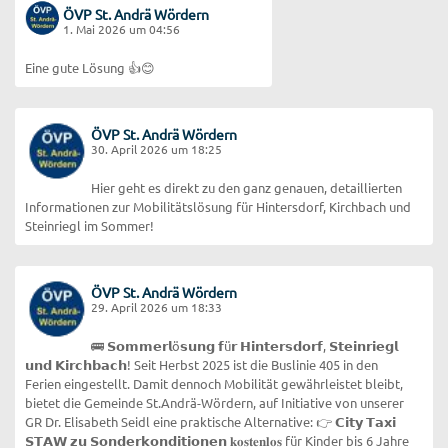
ÖVP St. Andrä Wördern
1. Mai 2026 um 04:56
Eine gute Lösung 👍😊
ÖVP St. Andrä Wördern
30. April 2026 um 18:25
Hier geht es direkt zu den ganz genauen, detaillierten
Informationen zur Mobilitätslösung für Hintersdorf, Kirchbach und
Steinriegl im Sommer!
ÖVP St. Andrä Wördern
29. April 2026 um 18:33
🚌 𝗦𝗼𝗺𝗺𝗲𝗿𝗹ö𝘀𝘂𝗻𝗴 𝗳ü𝗿 𝗛𝗶𝗻𝘁𝗲𝗿𝘀𝗱𝗼𝗿𝗳, 𝗦𝘁𝗲𝗶𝗻𝗿𝗶𝗲𝗴𝗹
𝘂𝗻𝗱 𝗞𝗶𝗿𝗰𝗵𝗯𝗮𝗰𝗵! Seit Herbst 2025 ist die Buslinie 405 in den
Ferien eingestellt. Damit dennoch Mobilität gewährleistet bleibt,
bietet die Gemeinde St.Andrä-Wördern, auf Initiative von unserer
GR Dr. Elisabeth Seidl eine praktische Alternative: 👉 𝗖𝗶𝘁𝘆 𝗧𝗮𝘅𝗶
𝗦𝗧𝗔𝗪 𝘇𝘂 𝗦𝗼𝗻𝗱𝗲𝗿𝗸𝗼𝗻𝗱𝗶𝘁𝗶𝗼𝗻𝗲𝗻 𝐤𝐨𝐬𝐭𝐞𝐧𝐥𝐨𝐬 für Kinder bis 6 Jahre