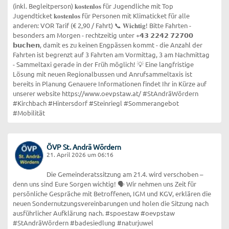
(inkl. Begleitperson) 𝐤𝐨𝐬𝐭𝐞𝐧𝐥𝐨𝐬 für Jugendliche mit Top
Jugendticket 𝐤𝐨𝐬𝐭𝐞𝐧𝐥𝐨𝐬 für Personen mit Klimaticket für alle
anderen: VOR Tarif (€ 2,90 / Fahrt) 📞 𝐖𝐢𝐜𝐡𝐭𝐢𝐠! Bitte Fahrten -
besonders am Morgen - rechtzeitig unter +𝟰𝟯 𝟮𝟮𝟰𝟮 𝟳𝟮𝟳𝟬𝟬
𝗯𝘂𝗰𝗵𝗲𝗻, damit es zu keinen Engpässen kommt - die Anzahl der
Fahrten ist begrenzt auf 3 Fahrten am Vormittag, 3 am Nachmittag
- Sammeltaxi gerade in der Früh möglich! 💡 Eine langfristige
Lösung mit neuen Regionalbussen und Anrufsammeltaxis ist
bereits in Planung Genauere Informationen findet Ihr in Kürze auf
unserer website https://www.oevpstaw.at/ #StAndräWördern
#Kirchbach #Hintersdorf #Steinriegl #Sommerangebot
#Mobilität
ÖVP St. Andrä Wördern
21. April 2026 um 06:16
Die Gemeinderatssitzung am 21.4. wird verschoben –
denn uns sind Eure Sorgen wichtig! 🗣️ Wir nehmen uns Zeit für
persönliche Gespräche mit Betroffenen, IGM und KGV, erklären die
neuen Sondernutzungsvereinbarungen und holen die Sitzung nach
ausführlicher Aufklärung nach. #spoestaw #oevpstaw
#StAndräWördern #badesiedlung #naturjuwel