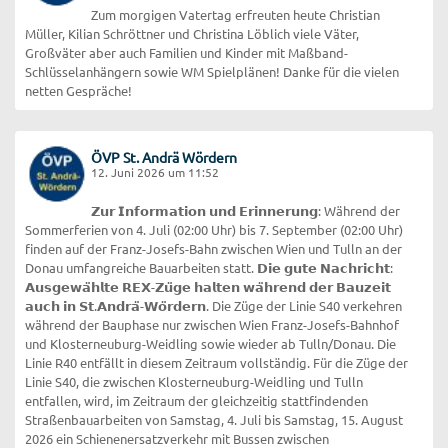
Zum morgigen Vatertag erfreuten heute Christian
Müller, Kilian Schröttner und Christina Löblich viele Väter,
Großväter aber auch Familien und Kinder mit Maßband-
Schlüsselanhängern sowie WM Spielplänen! Danke für die vielen
netten Gespräche!
ÖVP St. Andrä Wördern
12. Juni 2026 um 11:52
𝗭𝘂𝗿 𝗜𝗻𝗳𝗼𝗿𝗺𝗮𝘁𝗶𝗼𝗻 𝘂𝗻𝗱 𝗘𝗿𝗶𝗻𝗻𝗲𝗿𝘂𝗻𝗴: Während der
Sommerferien von 4. Juli (02:00 Uhr) bis 7. September (02:00 Uhr)
finden auf der Franz-Josefs-Bahn zwischen Wien und Tulln an der
Donau umfangreiche Bauarbeiten statt. 𝗗𝗶𝗲 𝗴𝘂𝘁𝗲 𝗡𝗮𝗰𝗵𝗿𝗶𝗰𝗵𝘁:
𝗔𝘂𝘀𝗴𝗲𝘄𝗮̈𝗵𝗹𝘁𝗲 𝗥𝗘𝗫-𝗭𝘂̈𝗴𝗲 𝗵𝗮𝗹𝘁𝗲𝗻 𝘄𝗮̈𝗵𝗿𝗲𝗻𝗱 𝗱𝗲𝗿 𝗕𝗮𝘂𝘇𝗲𝗶𝘁
𝗮𝘂𝗰𝗵 𝗶𝗻 𝗦𝘁.𝗔𝗻𝗱𝗿𝗮̈-𝗪𝗼̈𝗿𝗱𝗲𝗿𝗻. Die Züge der Linie S40 verkehren
während der Bauphase nur zwischen Wien Franz-Josefs-Bahnhof
und Klosterneuburg-Weidling sowie wieder ab Tulln/Donau. Die
Linie R40 entfällt in diesem Zeitraum vollständig. Für die Züge der
Linie S40, die zwischen Klosterneuburg-Weidling und Tulln
entfallen, wird, im Zeitraum der gleichzeitig stattfindenden
Straßenbauarbeiten von Samstag, 4. Juli bis Samstag, 15. August
2026 ein Schienenersatzverkehr mit Bussen zwischen