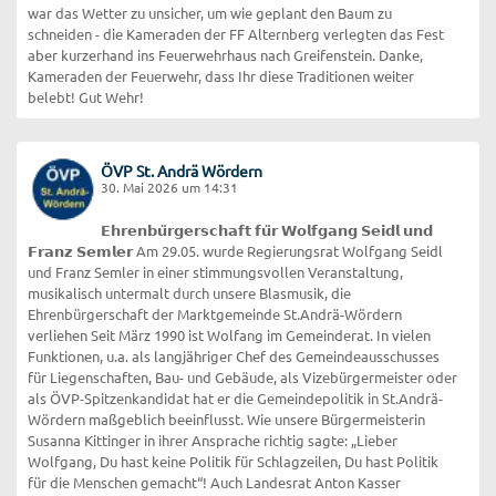
war das Wetter zu unsicher, um wie geplant den Baum zu
schneiden - die Kameraden der FF Alternberg verlegten das Fest
aber kurzerhand ins Feuerwehrhaus nach Greifenstein. Danke,
Kameraden der Feuerwehr, dass Ihr diese Traditionen weiter
belebt! Gut Wehr!
ÖVP St. Andrä Wördern
30. Mai 2026 um 14:31
𝗘𝗵𝗿𝗲𝗻𝗯𝘂̈𝗿𝗴𝗲𝗿𝘀𝗰𝗵𝗮𝗳𝘁 𝗳𝘂̈𝗿 𝗪𝗼𝗹𝗳𝗴𝗮𝗻𝗴 𝗦𝗲𝗶𝗱𝗹 𝘂𝗻𝗱
𝗙𝗿𝗮𝗻𝘇 𝗦𝗲𝗺𝗹𝗲𝗿 Am 29.05. wurde Regierungsrat Wolfgang Seidl
und Franz Semler in einer stimmungsvollen Veranstaltung,
musikalisch untermalt durch unsere Blasmusik, die
Ehrenbürgerschaft der Marktgemeinde St.Andrä-Wördern
verliehen Seit März 1990 ist Wolfang im Gemeinderat. In vielen
Funktionen, u.a. als langjähriger Chef des Gemeindeausschusses
für Liegenschaften, Bau- und Gebäude, als Vizebürgermeister oder
als ÖVP-Spitzenkandidat hat er die Gemeindepolitik in St.Andrä-
Wördern maßgeblich beeinflusst. Wie unsere Bürgermeisterin
Susanna Kittinger in ihrer Ansprache richtig sagte: „Lieber
Wolfgang, Du hast keine Politik für Schlagzeilen, Du hast Politik
für die Menschen gemacht“! Auch Landesrat Anton Kasser