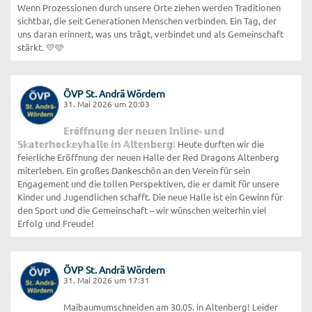
Wenn Prozessionen durch unsere Orte ziehen werden Traditionen
sichtbar, die seit Generationen Menschen verbinden. Ein Tag, der
uns daran erinnert, was uns trägt, verbindet und als Gemeinschaft
stärkt. 💛🩵
ÖVP St. Andrä Wördern
31. Mai 2026 um 20:03
𝔼𝕣𝕠̈𝕗𝕗𝕟𝕦𝕟𝕘 𝕕𝕖𝕣 𝕟𝕖𝕦𝕖𝕟 𝕀𝕟𝕝𝕚𝕟𝕖- 𝕦𝕟𝕕
𝕊𝕜𝕒𝕥𝕖𝕣𝕙𝕠𝕔𝕜𝕖𝕪𝕙𝕒𝕝𝕝𝕖 𝕚𝕟 𝔸𝕝𝕥𝕖𝕟𝕓𝕖𝕣𝕘❕ Heute durften wir die
feierliche Eröffnung der neuen Halle der Red Dragons Altenberg
miterleben. Ein großes Dankeschön an den Verein für sein
Engagement und die tollen Perspektiven, die er damit für unsere
Kinder und Jugendlichen schafft. Die neue Halle ist ein Gewinn für
den Sport und die Gemeinschaft – wir wünschen weiterhin viel
Erfolg und Freude!
ÖVP St. Andrä Wördern
31. Mai 2026 um 17:31
Maibaumumschneiden am 30.05. in Altenberg! Leider