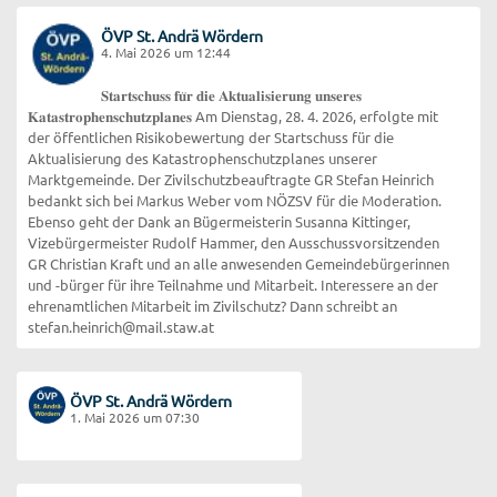
ÖVP St. Andrä Wördern
4. Mai 2026 um 12:44
𝐒𝐭𝐚𝐫𝐭𝐬𝐜𝐡𝐮𝐬𝐬 𝐟𝐮̈𝐫 𝐝𝐢𝐞 𝐀𝐤𝐭𝐮𝐚𝐥𝐢𝐬𝐢𝐞𝐫𝐮𝐧𝐠 𝐮𝐧𝐬𝐞𝐫𝐞𝐬
𝐊𝐚𝐭𝐚𝐬𝐭𝐫𝐨𝐩𝐡𝐞𝐧𝐬𝐜𝐡𝐮𝐭𝐳𝐩𝐥𝐚𝐧𝐞𝐬 Am Dienstag, 28. 4. 2026, erfolgte mit
der öffentlichen Risikobewertung der Startschuss für die
Aktualisierung des Katastrophenschutzplanes unserer
Marktgemeinde. Der Zivilschutzbeauftragte GR Stefan Heinrich
bedankt sich bei Markus Weber vom NÖZSV für die Moderation.
Ebenso geht der Dank an Bügermeisterin Susanna Kittinger,
Vizebürgermeister Rudolf Hammer, den Ausschussvorsitzenden
GR Christian Kraft und an alle anwesenden Gemeindebürgerinnen
und -bürger für ihre Teilnahme und Mitarbeit. Interessere an der
ehrenamtlichen Mitarbeit im Zivilschutz? Dann schreibt an
stefan.heinrich@mail.staw.at
ÖVP St. Andrä Wördern
1. Mai 2026 um 07:30