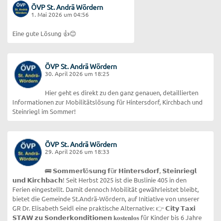
ÖVP St. Andrä Wördern
1. Mai 2026 um 04:56
Eine gute Lösung 👍😊
ÖVP St. Andrä Wördern
30. April 2026 um 18:25
Hier geht es direkt zu den ganz genauen, detaillierten
Informationen zur Mobilitätslösung für Hintersdorf, Kirchbach und
Steinriegl im Sommer!
ÖVP St. Andrä Wördern
29. April 2026 um 18:33
🚌 𝗦𝗼𝗺𝗺𝗲𝗿𝗹ö𝘀𝘂𝗻𝗴 𝗳ü𝗿 𝗛𝗶𝗻𝘁𝗲𝗿𝘀𝗱𝗼𝗿𝗳, 𝗦𝘁𝗲𝗶𝗻𝗿𝗶𝗲𝗴𝗹
𝘂𝗻𝗱 𝗞𝗶𝗿𝗰𝗵𝗯𝗮𝗰𝗵! Seit Herbst 2025 ist die Buslinie 405 in den
Ferien eingestellt. Damit dennoch Mobilität gewährleistet bleibt,
bietet die Gemeinde St.Andrä-Wördern, auf Initiative von unserer
GR Dr. Elisabeth Seidl eine praktische Alternative: 👉 𝗖𝗶𝘁𝘆 𝗧𝗮𝘅𝗶
𝗦𝗧𝗔𝗪 𝘇𝘂 𝗦𝗼𝗻𝗱𝗲𝗿𝗸𝗼𝗻𝗱𝗶𝘁𝗶𝗼𝗻𝗲𝗻 𝐤𝐨𝐬𝐭𝐞𝐧𝐥𝐨𝐬 für Kinder bis 6 Jahre