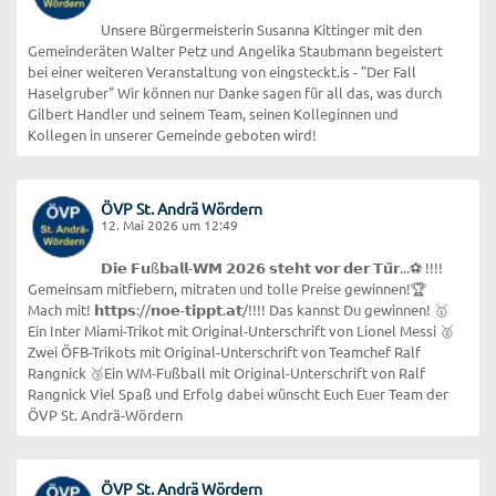
Unsere Bürgermeisterin Susanna Kittinger mit den
Gemeinderäten Walter Petz und Angelika Staubmann begeistert
bei einer weiteren Veranstaltung von eingsteckt.is - "Der Fall
Haselgruber" Wir können nur Danke sagen für all das, was durch
Gilbert Handler und seinem Team, seinen Kolleginnen und
Kollegen in unserer Gemeinde geboten wird!
ÖVP St. Andrä Wördern
12. Mai 2026 um 12:49
𝗗𝗶𝗲 𝗙𝘂ß𝗯𝗮𝗹𝗹-𝗪𝗠 𝟮𝟬𝟮𝟲 𝘀𝘁𝗲𝗵𝘁 𝘃𝗼𝗿 𝗱𝗲𝗿 𝗧𝘂̈𝗿...⚽ !!!!
Gemeinsam mitfiebern, mitraten und tolle Preise gewinnen!🏆
Mach mit! 𝗵𝘁𝘁𝗽𝘀://𝗻𝗼𝗲-𝘁𝗶𝗽𝗽𝘁.𝗮𝘁/!!!! Das kannst Du gewinnen! 🥇
Ein Inter Miami-Trikot mit Original-Unterschrift von Lionel Messi 🥈
Zwei ÖFB-Trikots mit Original-Unterschrift von Teamchef Ralf
Rangnick 🥉Ein WM-Fußball mit Original-Unterschrift von Ralf
Rangnick Viel Spaß und Erfolg dabei wünscht Euch Euer Team der
ÖVP St. Andrä-Wördern
ÖVP St. Andrä Wördern