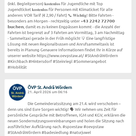
(inkl. Begleitperson) 𝐤𝐨𝐬𝐭𝐞𝐧𝐥𝐨𝐬 für Jugendliche mit Top
Jugendticket 𝐤𝐨𝐬𝐭𝐞𝐧𝐥𝐨𝐬 für Personen mit Klimaticket für alle
anderen: VOR Tarif (€ 2,90 / Fahrt) 📞 𝐖𝐢𝐜𝐡𝐭𝐢𝐠! Bitte Fahrten -
besonders am Morgen - rechtzeitig unter +𝟰𝟯 𝟮𝟮𝟰𝟮 𝟳𝟮𝟳𝟬𝟬
𝗯𝘂𝗰𝗵𝗲𝗻, damit es zu keinen Engpässen kommt - die Anzahl der
Fahrten ist begrenzt auf 3 Fahrten am Vormittag, 3 am Nachmittag
- Sammeltaxi gerade in der Früh möglich! 💡 Eine langfristige
Lösung mit neuen Regionalbussen und Anrufsammeltaxis ist
bereits in Planung Genauere Informationen findet Ihr in Kürze auf
unserer website https://www.oevpstaw.at/ #StAndräWördern
#Kirchbach #Hintersdorf #Steinriegl #Sommerangebot
#Mobilität
ÖVP St. Andrä Wördern
21. April 2026 um 06:16
Die Gemeinderatssitzung am 21.4. wird verschoben –
denn uns sind Eure Sorgen wichtig! 🗣️ Wir nehmen uns Zeit für
persönliche Gespräche mit Betroffenen, IGM und KGV, erklären die
neuen Sondernutzungsvereinbarungen und holen die Sitzung nach
ausführlicher Aufklärung nach. #spoestaw #oevpstaw
#StAndräWördern #badesiedlung #naturjuwel