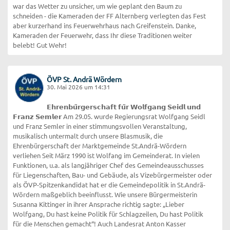
war das Wetter zu unsicher, um wie geplant den Baum zu
schneiden - die Kameraden der FF Alternberg verlegten das Fest
aber kurzerhand ins Feuerwehrhaus nach Greifenstein. Danke,
Kameraden der Feuerwehr, dass Ihr diese Traditionen weiter
belebt! Gut Wehr!
ÖVP St. Andrä Wördern
30. Mai 2026 um 14:31
𝗘𝗵𝗿𝗲𝗻𝗯𝘂̈𝗿𝗴𝗲𝗿𝘀𝗰𝗵𝗮𝗳𝘁 𝗳𝘂̈𝗿 𝗪𝗼𝗹𝗳𝗴𝗮𝗻𝗴 𝗦𝗲𝗶𝗱𝗹 𝘂𝗻𝗱
𝗙𝗿𝗮𝗻𝘇 𝗦𝗲𝗺𝗹𝗲𝗿 Am 29.05. wurde Regierungsrat Wolfgang Seidl
und Franz Semler in einer stimmungsvollen Veranstaltung,
musikalisch untermalt durch unsere Blasmusik, die
Ehrenbürgerschaft der Marktgemeinde St.Andrä-Wördern
verliehen Seit März 1990 ist Wolfang im Gemeinderat. In vielen
Funktionen, u.a. als langjähriger Chef des Gemeindeausschusses
für Liegenschaften, Bau- und Gebäude, als Vizebürgermeister oder
als ÖVP-Spitzenkandidat hat er die Gemeindepolitik in St.Andrä-
Wördern maßgeblich beeinflusst. Wie unsere Bürgermeisterin
Susanna Kittinger in ihrer Ansprache richtig sagte: „Lieber
Wolfgang, Du hast keine Politik für Schlagzeilen, Du hast Politik
für die Menschen gemacht“! Auch Landesrat Anton Kasser