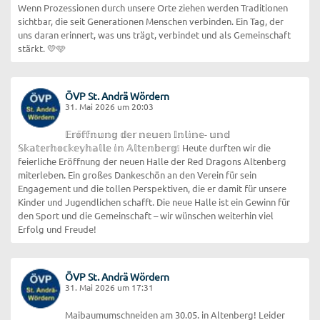
Wenn Prozessionen durch unsere Orte ziehen werden Traditionen
sichtbar, die seit Generationen Menschen verbinden. Ein Tag, der
uns daran erinnert, was uns trägt, verbindet und als Gemeinschaft
stärkt. 💛🩵
ÖVP St. Andrä Wördern
31. Mai 2026 um 20:03
𝔼𝕣𝕠̈𝕗𝕗𝕟𝕦𝕟𝕘 𝕕𝕖𝕣 𝕟𝕖𝕦𝕖𝕟 𝕀𝕟𝕝𝕚𝕟𝕖- 𝕦𝕟𝕕
𝕊𝕜𝕒𝕥𝕖𝕣𝕙𝕠𝕔𝕜𝕖𝕪𝕙𝕒𝕝𝕝𝕖 𝕚𝕟 𝔸𝕝𝕥𝕖𝕟𝕓𝕖𝕣𝕘❕ Heute durften wir die
feierliche Eröffnung der neuen Halle der Red Dragons Altenberg
miterleben. Ein großes Dankeschön an den Verein für sein
Engagement und die tollen Perspektiven, die er damit für unsere
Kinder und Jugendlichen schafft. Die neue Halle ist ein Gewinn für
den Sport und die Gemeinschaft – wir wünschen weiterhin viel
Erfolg und Freude!
ÖVP St. Andrä Wördern
31. Mai 2026 um 17:31
Maibaumumschneiden am 30.05. in Altenberg! Leider