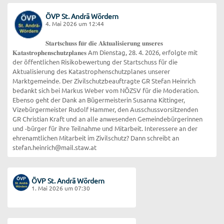
ÖVP St. Andrä Wördern
4. Mai 2026 um 12:44
𝐒𝐭𝐚𝐫𝐭𝐬𝐜𝐡𝐮𝐬𝐬 𝐟𝐮̈𝐫 𝐝𝐢𝐞 𝐀𝐤𝐭𝐮𝐚𝐥𝐢𝐬𝐢𝐞𝐫𝐮𝐧𝐠 𝐮𝐧𝐬𝐞𝐫𝐞𝐬
𝐊𝐚𝐭𝐚𝐬𝐭𝐫𝐨𝐩𝐡𝐞𝐧𝐬𝐜𝐡𝐮𝐭𝐳𝐩𝐥𝐚𝐧𝐞𝐬 Am Dienstag, 28. 4. 2026, erfolgte mit
der öffentlichen Risikobewertung der Startschuss für die
Aktualisierung des Katastrophenschutzplanes unserer
Marktgemeinde. Der Zivilschutzbeauftragte GR Stefan Heinrich
bedankt sich bei Markus Weber vom NÖZSV für die Moderation.
Ebenso geht der Dank an Bügermeisterin Susanna Kittinger,
Vizebürgermeister Rudolf Hammer, den Ausschussvorsitzenden
GR Christian Kraft und an alle anwesenden Gemeindebürgerinnen
und -bürger für ihre Teilnahme und Mitarbeit. Interessere an der
ehrenamtlichen Mitarbeit im Zivilschutz? Dann schreibt an
stefan.heinrich@mail.staw.at
ÖVP St. Andrä Wördern
1. Mai 2026 um 07:30