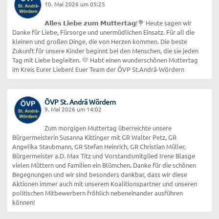
10. Mai 2026 um 05:25
𝗔𝗹𝗹𝗲𝘀 𝗟𝗶𝗲𝗯𝗲 𝘇𝘂𝗺 𝗠𝘂𝘁𝘁𝗲𝗿𝘁𝗮𝗴!💐 Heute sagen wir
Danke für Liebe, Fürsorge und unermüdlichen Einsatz. Für all die
kleinen und großen Dinge, die von Herzen kommen. Die beste
Zukunft für unsere Kinder beginnt bei den Menschen, die sie jeden
Tag mit Liebe begleiten. 💛 Habt einen wunderschönen Muttertag
im Kreis Eurer Lieben! Euer Team der ÖVP St.Andrä-Wördern
ÖVP St. Andrä Wördern
9. Mai 2026 um 14:02
Zum morgigen Muttertag überreichte unsere
Bürgermeisterin Susanna Kittinger mit GR Walter Petz, GR
Angelika Staubmann, GR Stefan Heinrich, GR Christian Müller,
Bürgermeister a.D. Max Titz und Vorstandsmitglied Irene Blasge
vielen Müttern und Familien ein Blümchen. Danke für die schönen
Begegnungen und wir sind besonders dankbar, dass wir diese
Aktionen immer auch mit unserem Koalitionspartner und unseren
politischen Mitbewerbern fröhlich nebeneinander ausführen
können!