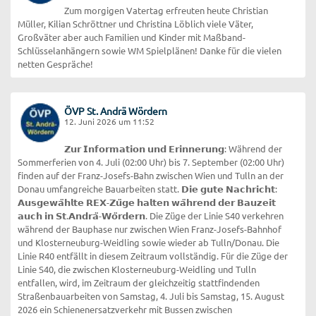
Zum morgigen Vatertag erfreuten heute Christian
Müller, Kilian Schröttner und Christina Löblich viele Väter,
Großväter aber auch Familien und Kinder mit Maßband-
Schlüsselanhängern sowie WM Spielplänen! Danke für die vielen
netten Gespräche!
ÖVP St. Andrä Wördern
12. Juni 2026 um 11:52
𝗭𝘂𝗿 𝗜𝗻𝗳𝗼𝗿𝗺𝗮𝘁𝗶𝗼𝗻 𝘂𝗻𝗱 𝗘𝗿𝗶𝗻𝗻𝗲𝗿𝘂𝗻𝗴: Während der
Sommerferien von 4. Juli (02:00 Uhr) bis 7. September (02:00 Uhr)
finden auf der Franz-Josefs-Bahn zwischen Wien und Tulln an der
Donau umfangreiche Bauarbeiten statt. 𝗗𝗶𝗲 𝗴𝘂𝘁𝗲 𝗡𝗮𝗰𝗵𝗿𝗶𝗰𝗵𝘁:
𝗔𝘂𝘀𝗴𝗲𝘄𝗮̈𝗵𝗹𝘁𝗲 𝗥𝗘𝗫-𝗭𝘂̈𝗴𝗲 𝗵𝗮𝗹𝘁𝗲𝗻 𝘄𝗮̈𝗵𝗿𝗲𝗻𝗱 𝗱𝗲𝗿 𝗕𝗮𝘂𝘇𝗲𝗶𝘁
𝗮𝘂𝗰𝗵 𝗶𝗻 𝗦𝘁.𝗔𝗻𝗱𝗿𝗮̈-𝗪𝗼̈𝗿𝗱𝗲𝗿𝗻. Die Züge der Linie S40 verkehren
während der Bauphase nur zwischen Wien Franz-Josefs-Bahnhof
und Klosterneuburg-Weidling sowie wieder ab Tulln/Donau. Die
Linie R40 entfällt in diesem Zeitraum vollständig. Für die Züge der
Linie S40, die zwischen Klosterneuburg-Weidling und Tulln
entfallen, wird, im Zeitraum der gleichzeitig stattfindenden
Straßenbauarbeiten von Samstag, 4. Juli bis Samstag, 15. August
2026 ein Schienenersatzverkehr mit Bussen zwischen