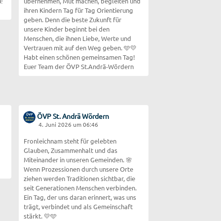
übernehmen, Mut machen, begleiten und
ihren Kindern Tag für Tag Orientierung
geben. Denn die beste Zukunft für
unsere Kinder beginnt bei den
Menschen, die ihnen Liebe, Werte und
Vertrauen mit auf den Weg geben. 🩵💛
Habt einen schönen gemeinsamen Tag!
Euer Team der ÖVP St.Andrä-Wördern
ÖVP St. Andrä Wördern
4. Juni 2026 um 06:46
Fronleichnam steht für gelebten
Glauben, Zusammenhalt und das
Miteinander in unseren Gemeinden. 🌸
Wenn Prozessionen durch unsere Orte
ziehen werden Traditionen sichtbar, die
seit Generationen Menschen verbinden.
Ein Tag, der uns daran erinnert, was uns
trägt, verbindet und als Gemeinschaft
stärkt. 💛🩵