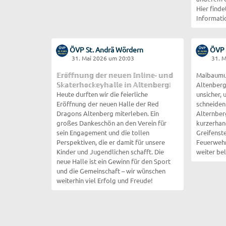
Hier finde
Informati
ÖVP St. Andrä Wördern
ÖVP 
31. Mai 2026 um 20:03
31. 
𝔼𝕣𝕠̈𝕗𝕗𝕟𝕦𝕟𝕘 𝕕𝕖𝕣 𝕟𝕖𝕦𝕖𝕟 𝕀𝕟𝕝𝕚𝕟𝕖- 𝕦𝕟𝕕
Maibaumum
𝕊𝕜𝕒𝕥𝕖𝕣𝕙𝕠𝕔𝕜𝕖𝕪𝕙𝕒𝕝𝕝𝕖 𝕚𝕟 𝔸𝕝𝕥𝕖𝕟𝕓𝕖𝕣𝕘❕
Altenberg
Heute durften wir die feierliche
unsicher,
Eröffnung der neuen Halle der Red
schneiden
Dragons Altenberg miterleben. Ein
Alternber
großes Dankeschön an den Verein für
kurzerhan
sein Engagement und die tollen
Greifenst
Perspektiven, die er damit für unsere
Feuerwehr,
Kinder und Jugendlichen schafft. Die
weiter be
neue Halle ist ein Gewinn für den Sport
und die Gemeinschaft – wir wünschen
weiterhin viel Erfolg und Freude!