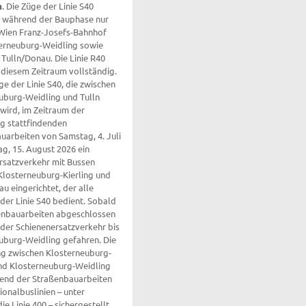
ie S40
 während der Bauphase nur
Wien Franz-Josefs-Bahnhof
erneuburg-Weidling sowie
 Tulln/Donau. Die Linie R40
n diesem Zeitraum vollständig.
ge der Linie S40, die zwischen
uburg-Weidling und Tulln
 wird, im Zeitraum der
ig stattfindenden
uarbeiten von Samstag, 4. Juli
ag, 15. August 2026 ein
rsatzverkehr mit Bussen
Klosterneuburg-Kierling und
u eingerichtet, der alle
r Linie S40 bedient. Sobald
enbauarbeiten abgeschlossen
 der Schienenersatzverkehr bis
uburg-Weidling gefahren. Die
g zwischen Klosterneuburg-
und Klosterneuburg-Weidling
end der Straßenbauarbeiten
ionalbuslinien – unter
e Linie 400 – sichergestellt.