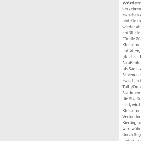
𝗪𝗼̈𝗿𝗱𝗲𝗿𝗻. Die Züge der Lin
verkehren
zwischen 
und Klost
wieder ab
entfällt i
Für die Zü
Klosterne
entfallen,
gleichzeit
Straßenba
bis Samst
Schienene
zwischen 
Tulln/Dona
Stationen de
die Straß
sind, wird
Klosterne
Verbindun
Kierling 
wird währ
durch Reg
anderem di