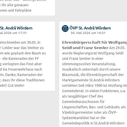
t Ihr alle genauen
onen und Fahrpläne
St. Andrä Wördern
ÖVP St. Andrä Wördern
Mai 2026 um 17:31
30. Mai 2026 um 14:31
schneiden am 30.05. in
𝗘𝗵𝗿𝗲𝗻𝗯𝘂̈𝗿𝗴𝗲𝗿𝘀𝗰𝗵𝗮𝗳𝘁 𝗳𝘂̈𝗿 𝗪𝗼𝗹𝗳𝗴𝗮𝗻
! Leider war das Wetter zu
𝗦𝗲𝗶𝗱𝗹 𝘂𝗻𝗱 𝗙𝗿𝗮𝗻𝘇 𝗦𝗲𝗺𝗹𝗲𝗿 Am 29.05.
 um wie geplant den Baum zu
wurde Regierungsrat Wolfgang Seidl
 - die Kameraden der FF
und Franz Semler in einer
g verlegten das Fest aber
stimmungsvollen Veranstaltung,
d ins Feuerwehrhaus nach
musikalisch untermalt durch unsere
ein. Danke, Kameraden der
Blasmusik, die Ehrenbürgerschaft der
 dass Ihr diese Traditionen
Marktgemeinde St.Andrä-Wördern
lebt! Gut Wehr!
verliehen Seit März 1990 ist Wolfang i
Gemeinderat. In vielen Funktionen, u.a.
als langjähriger Chef des
Gemeindeausschusses für
Liegenschaften, Bau- und Gebäude, als
Vizebürgermeister oder als ÖVP-
Spitzenkandidat hat er die
Gemeindepolitik in St.Andrä-Wördern