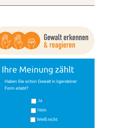
Ihre Meinung zählt
Haben Sie schon Gewalt in irgendeiner
Form erlebt?
Ja
Nein
Weiß nicht