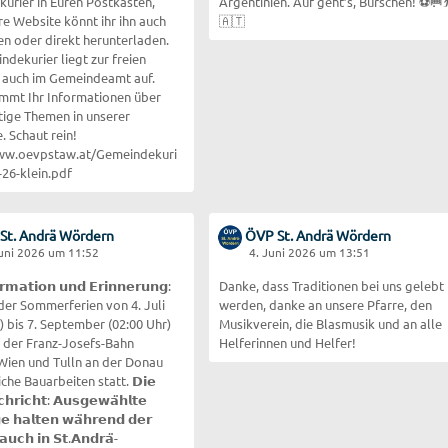
urier in Euren Postkästen,
Argentinien. Auf geht’s, Burschen! ⚽🥅⛹️
re Website könnt ihr ihn auch
🇦🇹
en oder direkt herunterladen.
dekurier liegt zur freien
auch im Gemeindeamt auf.
mmt Ihr Informationen über
htige Themen in unserer
. Schaut rein!
www.oevpstaw.at/Gemeindekuri
-26-klein.pdf
St. Andrä Wördern
ÖVP St. Andrä Wördern
Juni 2026 um 11:52
4. Juni 2026 um 13:51
𝗿𝗺𝗮𝘁𝗶𝗼𝗻 𝘂𝗻𝗱 𝗘𝗿𝗶𝗻𝗻𝗲𝗿𝘂𝗻𝗴:
Danke, dass Traditionen bei uns gelebt
er Sommerferien von 4. Juli
werden, danke an unsere Pfarre, den
) bis 7. September (02:00 Uhr)
Musikverein, die Blasmusik und an alle
f der Franz-Josefs-Bahn
Helferinnen und Helfer!
Wien und Tulln an der Donau
he Bauarbeiten statt. 𝗗𝗶𝗲
𝗵𝗿𝗶𝗰𝗵𝘁: 𝗔𝘂𝘀𝗴𝗲𝘄𝗮̈𝗵𝗹𝘁𝗲
𝗲 𝗵𝗮𝗹𝘁𝗲𝗻 𝘄𝗮̈𝗵𝗿𝗲𝗻𝗱 𝗱𝗲𝗿
𝗮𝘂𝗰𝗵 𝗶𝗻 𝗦𝘁.𝗔𝗻𝗱𝗿𝗮̈-