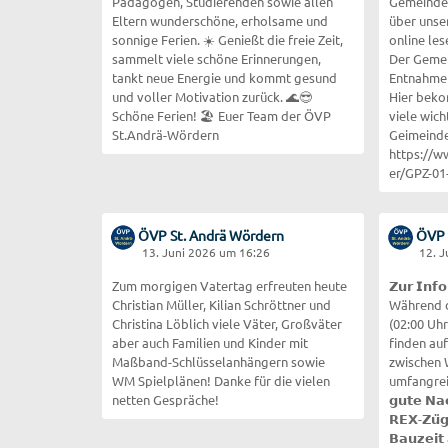
Pädagogen, Studierenden sowie allen
Gemeindek
Eltern wunderschöne, erholsame und
über unse
sonnige Ferien. ☀️ Genießt die freie Zeit,
online les
sammelt viele schöne Erinnerungen,
Der Gemein
tankt neue Energie und kommt gesund
Entnahme 
und voller Motivation zurück. 🌊😎
Hier beko
Schöne Ferien! 🏖️ Euer Team der ÖVP
viele wic
St.Andrä-Wördern
Geimeinde
https://
er/GPZ-01
ÖVP St. Andrä Wördern
ÖVP 
13. Juni 2026 um 16:26
12. 
Zum morgigen Vatertag erfreuten heute
𝗭𝘂𝗿 𝗜𝗻𝗳
Christian Müller, Kilian Schröttner und
Während d
Christina Löblich viele Väter, Großväter
(02:00 Uhr
aber auch Familien und Kinder mit
finden au
Maßband-Schlüsselanhängern sowie
zwischen 
WM Spielplänen! Danke für die vielen
umfangreic
netten Gespräche!
𝗴𝘂𝘁𝗲 𝗡𝗮
𝗥𝗘𝗫-𝗭𝘂̈𝗴
𝗕𝗮𝘂𝘇𝗲𝗶𝘁 