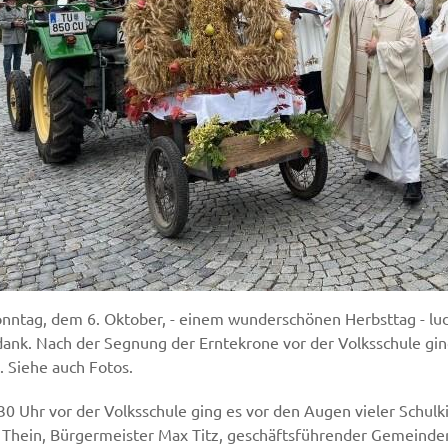
nntag, dem 6. Oktober, - einem wunderschönen Herbsttag - lu
dank. Nach der Segnung der Erntekrone vor der Volksschule gi
. Siehe auch Fotos.
0 Uhr vor der Volksschule ging es vor den Augen vieler Schulki
 Thein, Bürgermeister Max Titz, geschäftsführender Gemeinder