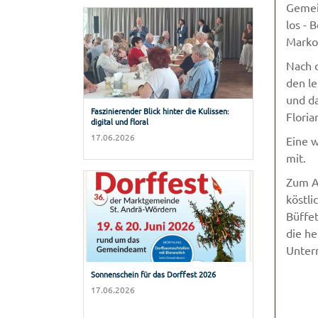
Gemein
los - 
Marko
Nach 
den le
und da
Faszinierender Blick hinter die Kulissen:
Floria
digital und floral
17.06.2026
Eine w
mit.
Zum A
köstli
Büffet
die he
Unter
Sonnenschein für das Dorffest 2026
17.06.2026