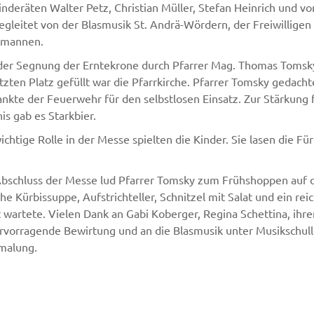
deräten Walter Petz, Christian Müller, Stefan Heinrich und v
Begleitet von der Blasmusik St. Andrä-Wördern, der Freiwillig
mannen.
der Segnung der Erntekrone durch Pfarrer Mag. Thomas Tomsky 
tzten Platz gefüllt war die Pfarrkirche. Pfarrer Tomsky gedac
nkte der Feuerwehr für den selbstlosen Einsatz. Zur Stärkung
nis gab es Starkbier.
ichtige Rolle in der Messe spielten die Kinder. Sie lasen die F
bschluss der Messe lud Pfarrer Tomsky zum Frühshoppen auf de
che Kürbissuppe, Aufstrichteller, Schnitzel mit Salat und ein r
 wartete. Vielen Dank an Gabi Koberger, Regina Schettina, ihr
rvorragende Bewirtung und an die Blasmusik unter Musikschull
malung.